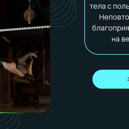
тела с пол
Неповто
благоприя
на в