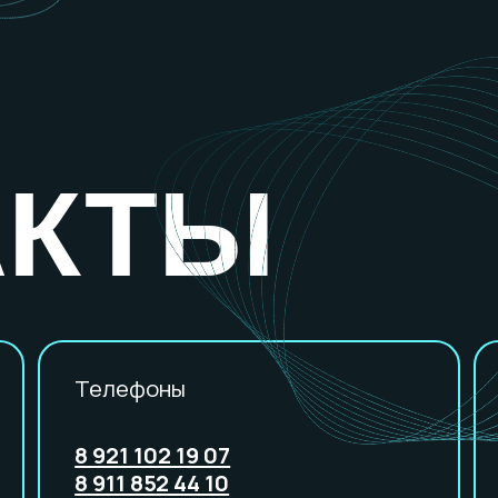
КТЫ
Телефоны
Мессенд
8 921 102 19 07
8 911 852 44 10
8 929 167 80 10
Телегра
8 929 167 80 05
Вконтакт
8 995 326 00 10