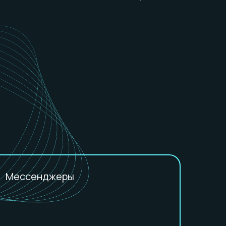
жеры
м
е